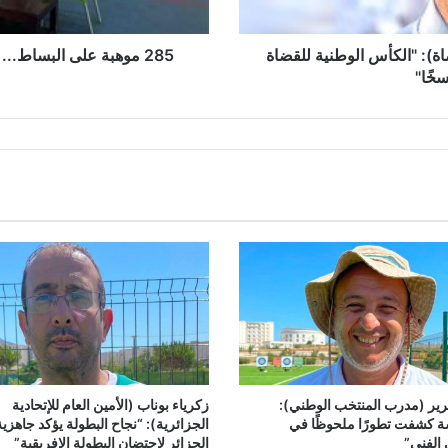
ى
ا
ل
اة): "الكأس الوطنية للقضاة
285 موهبة على البساط..
ب
خًا"
س
ا
ط
.
.
.
و
ه
ر
ا
ن
ت
ف
ت
ح
أ
ير (مدرب المنتخب الوطني):
زكرياء بوناب (الأمين العام للإتحادية
ة كشفت تطورًا ملحوظًا في
الجزائرية): “نجاح البطولة يؤكد جاهزية
ب
الفني”
الجزائر لإحتضان البطولة الإفريقية”
و