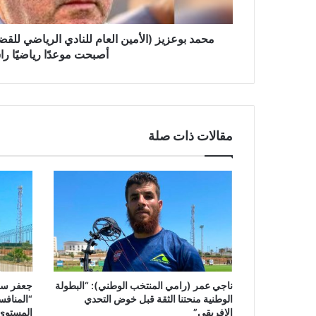
(
ا
ل
محمد بوعزيز (الأمين العام للنادي الرياضي للقض
أ
أصبحت موعدًا رياضيًا راس
م
ي
ن
ا
ل
مقالات ذات صلة
ع
ا
م
ل
ل
ن
ا
د
ي
ا
ل
ناجي عمر (رامي المنتخب الوطني): “البطولة
جعفر سر
الوطنية منحتنا الثقة قبل خوض التحدي
“المنافس
ر
الإفريقي”
المستوى 
ي