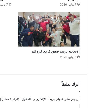
ا
7 يوليو، 2026
7 يوليو، 2026
ض
ي
ل
ل
ق
ض
ا
ة
)
الإتحادية ترسم صعود فريق كرة اليد
:
1 يوليو، 2026
"
ا
ل
ك
أ
اترك تعليقاً
س
ا
ل
لن يتم نشر عنوان بريدك الإلكتروني.
الحقول الإلزامية مشار إل
و
ط
ا