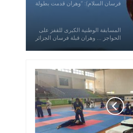
الحواجز … وهران قبلة فرسان الجزائر
مقداد سفيان (فارس مشارك):
“المنافسة الوطنية رفعت سقف
التحدي”
بوقرة لينة (المديرة الفنية للسباحة
بالاتحادية الجزائرية لرياضة المعاقين):
«هدفنا اختيار الأفضل لتمثيل الجزائر
مستقبلاً»
بكتاش أمين (سباح نادي بجاية):
«هدفي الالتحاق بالمنتخب الوطني»
عبد العزيز ذواق (سباح نادي جيل جديد