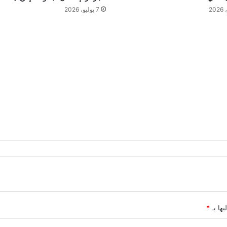
ا
7 يوليو، 2026
ب
ا
ل
م
س
ت
ق
ب
ل
ع
ب
ر
ب
ط
و
ل
ة
ا
يها بـ
*
ل
ج