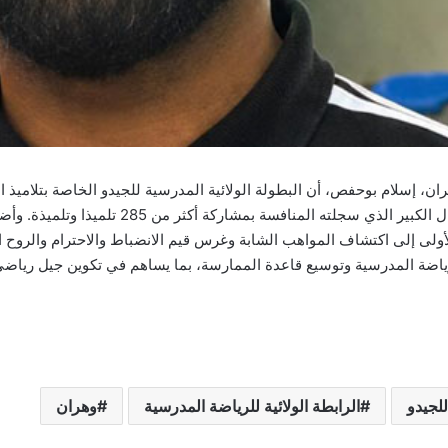
وهران، إسلام بوحفص، أن البطولة الولائية المدرسية للجيدو الخاصة بتلاميذ 
تضافر جهود مختلف الشركاء والمتدخلين، مشيدا ب
ولى إلى اكتشاف المواهب الشابة وغرس قيم الانضباط والاحترام والروح الري
اضة المدرسية وتوسيع قاعدة الممارسة، بما يساهم في تكوين جيل رياضي وا
للجيدو
الرابطة الولائية للرياضة المدرسية
وهران