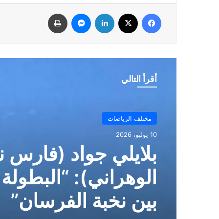
فيسبوك
‫X
لينكدإن
ماسنجر
طباعة
أقرأ التالي
مختلف الرياضات
10 يوليو، 2026
مرزاق عبد الرحمن 
السلام): “وهران ق
يستحق الإشادة”