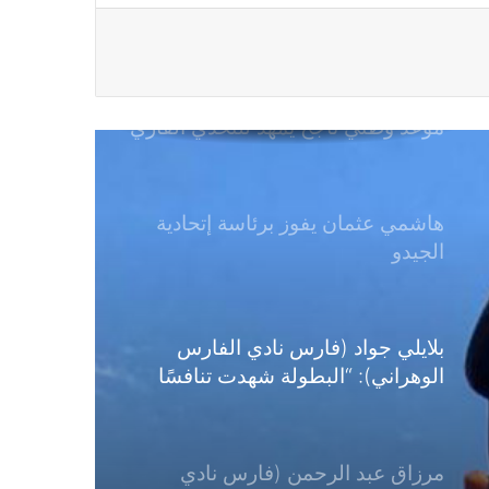
موعد وطني ناجح يمهد للتحدي القاري
هاشمي عثمان يفوز برئاسة إتحادية
الجيدو
بلايلي جواد (فارس نادي الفارس
الوهراني): “البطولة شهدت تنافسًا
كبيرًا بين نخبة الفرسان”
مرزاق عبد الرحمن (فارس نادي
فرسان السلام): “وهران قدمت بطولة
بمستوى يستحق الإشادة”
المسابقة الوطنية الكبرى للقفز على