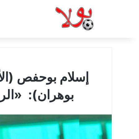
إسلام بوحفص (الأم
بوهران): «الر