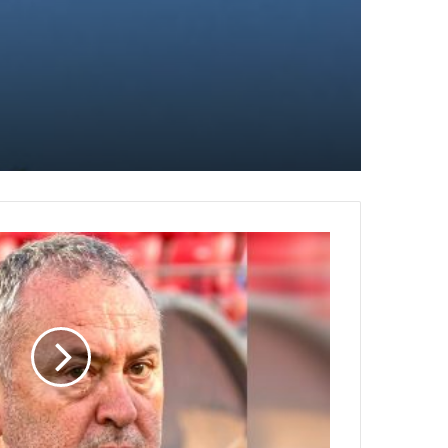
م
ح
م
د
ب
و
ع
ز
ي
ز