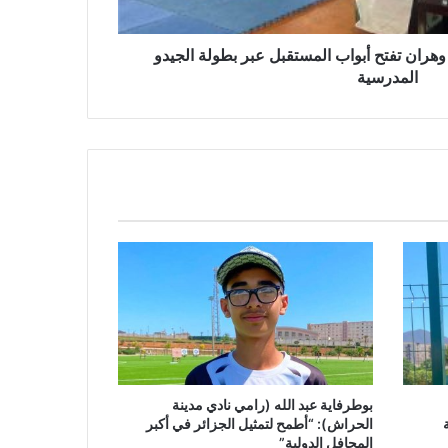
أقبو): «الرياضة منحتنا الثقة وجمعيتنا
فتحت لنا أبواب التألق»
. وهران تفتح أبواب المستقبل عبر بطولة الجيدو
المدرسية
وهران تحتضن محطة الحسم قبل
البطولة الوطنية للسباحة لذوي الهمم
البطولة الوطنية للرماية بالقوس …
موعد وطني ناجح يمهد للتحدي القاري
هاشمي عثمان يفوز برئاسة إتحادية
الجيدو
بوطرفاية عبد الله (رامي نادي مدينة
الحراش): “أطمح لتمثيل الجزائر في أكبر
المحافل الدولية”