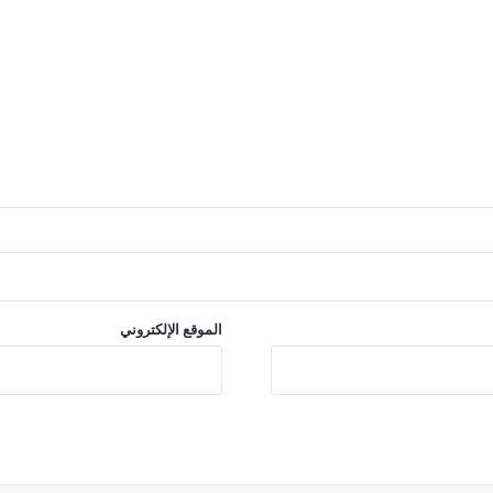
ي
د
و
ا
ل
م
د
ر
س
ي
ة
الموقع الإلكتروني