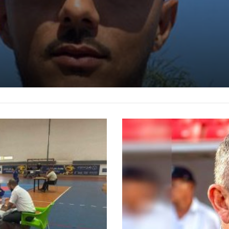
2
8
5
م
و
ه
ب
ة
ع
ل