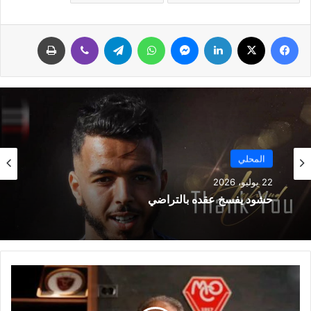
فيسبوك
‫X
لينكدإن
ماسنجر
واتساب
تيلقرام
ڤايبر
طباعة
المحلي
22 يوليو، 2026
حشود يفسخ عقده بالتراضي
ع
ا
ئ