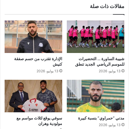
.
مقالات ذات صلة
.
ق
ر
ا
ر
ا
ت
ه
ا
شبيبة الساورة … التحضيرات
الإدارة تقترب من حسم صفقة
م
للموسم الرياضي الجديد تنطق
كنيش
ة
13 يوليو، 2026
13 يوليو، 2026
م
ن
ت
ظ
ر
ة
م
ن
مدني “حمراوي” بنسبة كبيرة
سوفي يوقع لثلاث مواسم مع
"
مولودية وهران
13 يوليو، 2026
إ