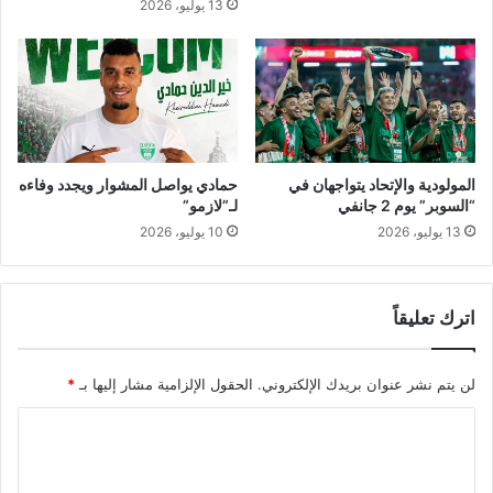
13 يوليو، 2026
ي
ن
ا
ف
و
ر
"
ف
المولودية والإتحاد يتواجهان في
حمادي يواصل المشوار ويجدد وفاءه
ي
“السوبر” يوم 2 جانفي
لـ”لازمو”
ا
13 يوليو، 2026
10 يوليو، 2026
ل
س
ا
اترك تعليقاً
ع
ا
ت
لن يتم نشر عنوان بريدك الإلكتروني.
الحقول الإلزامية مشار إليها بـ
*
ا
ل
ا
م
ق
ل
ب
ت