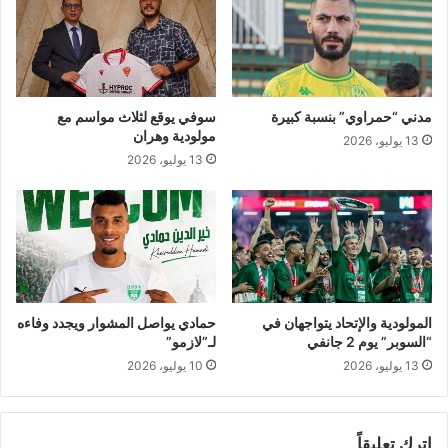
ا
ن
ت
ي
ل
و
ل
ب
م
ل
و
ا
مدني “حمراوي” بنسبة كبيرة
سوفي يوقع لثلاث مواسم مع
س
ي
مولودية وهران
13 يوليو، 2026
م
ل
13 يوليو، 2026
ا
ي
ل
ج
د
ي
د
ت
ن
المولودية والإتحاد يتواجهان في
حمادي يواصل المشوار ويجدد وفاءه
ط
“السوبر” يوم 2 جانفي
لـ”لازمو”
ل
13 يوليو، 2026
10 يوليو، 2026
ق
اترك تعليقاً