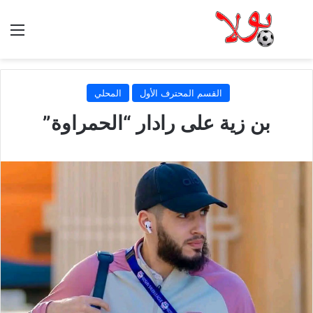
الق
القسم المحترف الأول
المحلي
بن زية على رادار “الحمراوة”