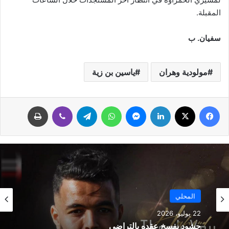
المقبلة.
سفيان. ب
مولودية وهران
ياسين بن زية
فيسبوك
‫X
لينكدإن
ماسنجر
واتساب
تيلقرام
ڤايبر
طباعة
المحلي
22 يوليو، 2026
حشود يفسخ عقده بالتراضي