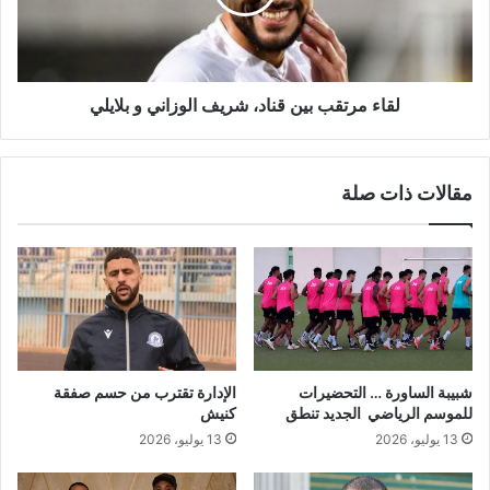
د
ر
ي
ت
ة
ق
ب
ب
ا
ب
لقاء مرتقب بين قناد، شريف الوزاني و بلايلي
ب
ي
ا
ن
ل
ق
مقالات ذات صلة
ع
ن
س
ا
ة
د
.
،
.
ش
.
ر
ا
ي
ل
ف
ت
ا
شبيبة الساورة … التحضيرات
الإدارة تقترب من حسم صفقة
ح
ل
للموسم الرياضي الجديد تنطق
كنيش
ض
و
13 يوليو، 2026
13 يوليو، 2026
ي
ز
ر
ا