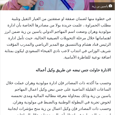
ياسين بن زية
في خطوة منها لضمان صفقة او صفقتين من العيار الثقيل وتلبية
مطلب الحمراوة ، علمت جريدة بولا من مصادرها الخاصة بأن ادارة
مولودية وهران وضعت اسم المهاجم الدولي ياسين بن زية ضمن ابرز
اهتماماتها خلال مرحلة التحويلات الصيفية الحالية، حيث تأمل ادارة
الرئيس قناد هشام وبالتنسيق مع المدير الرياضي والمدرب المؤقت
شريف الوزاني في انتداب لاعب نادي الفيحاء السعودي ليكون بمثابة
اضافة نوعية للقاطرة الأمامية.
الادارة حاولت جس نبضه عن طريق وكيل أعماله
وحسب ما أكدته ذات المصادر فإن ادارة مولودية وهران عملت خلال
الساعات القليلة الماضية على جس نبض وكيل اعمال المهاجم
ياسين بن زية وذلك بمحاولة معرفة مطالبه المالية ومدى تحمسه
لخوض تجربة في البطولة الوطنية وبالضبط في مولودية وهران.
وحسب ذات المصادر فإن وكيل اعمال بن زية منح مؤشرات ايجابية
لمسيري الحمراوة في انتظار آخر المستجدات خلال الساعات