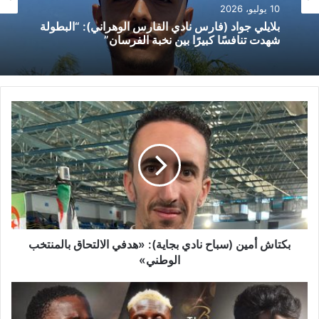
10 يوليو، 2026
بلايلي جواد (فارس نادي الفارس الوهراني): “البطولة
شهدت تنافسًا كبيرًا بين نخبة الفرسان”
ب
ك
ت
ا
ش
أ
م
ي
ن
(
بكتاش أمين (سباح نادي بجاية): «هدفي الالتحاق بالمنتخب
س
الوطني»
ب
ا
إ
ح
د
ن