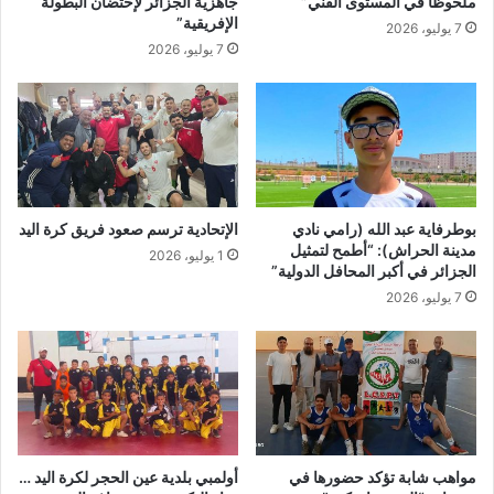
ملحوظًا في المستوى الفني”
جاهزية الجزائر لإحتضان البطولة
ا
د
الإفريقية”
7 يوليو، 2026
ق
إ
7 يوليو، 2026
ب
ي
ا
د
ل
و
م
ي
ن
ن
ت
،
خ
ب
ب
ا
بوطرفاية عبد الله (رامي نادي
الإتحادية ترسم صعود فريق كرة اليد
ا
ن
مدينة الحراش): “أطمح لتمثيل
1 يوليو، 2026
ل
الجزائر في أكبر المحافل الدولية”
غ
و
و
7 يوليو، 2026
ط
ر
ن
ا
ي
و
»
ف
ر
ا
ح
مواهب شابة تؤكد حضورها في
أولمبي بلدية عين الحجر لكرة اليد …
ي