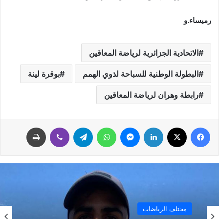
رميساء.و
الاتحادية الجزائرية لرياضة المعاقين
البطولة الوطنية للسباحة لذوي الهمم
بوقرة لينة
رابطة وهران لرياضة المعاقين
فيسبوك
‫X
لينكدإن
ماسنجر
واتساب
تيلقرام
ڤايبر
طباعة
مختلف الرياضات