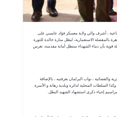
جماعية ، أشرف والي ولاية معسكر فؤاد عايسي على
هقت روحه الطاهرة بالمقصلة الاستعمارية، ليظل منارة خالدة للثورة
المخطط الأزرق 2026.. صيف مليء
لة قوية بأن دماء الشهداء ستظل أمانة مقدسة، تغرس
بالفرح والرياضة لفائدة أطفال وهران
عائلة مراد مزيان في حداد
لعسكرية والقضائية ، نواب البرلمان بغرفتيه ، بالإضافة
وكذا السلطات المحلية لدائرة وبلدية زهانة و الأسرة
لمراسيم إحياء ذكرى استشهاد الشهيد البطل.
الوالي إبراهيم أوشان يشرف على
إحياء الذكرى الـ64 لعيد الإستقلال …
وفاءٌ للشهداء وتجديدٌ للعهد على صون