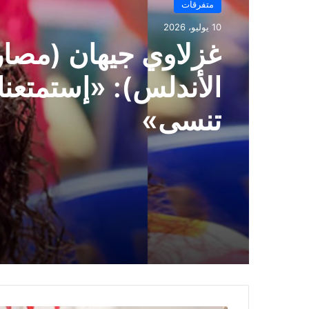
متفرقات
10 يوليو، 2026
متفرقات
بن هادي عائشة (مست
10 يوليو، 2026
الشباب العنصر): «هد
على وجوه الأطفال 
غزلاوي جيهان (مصار
الأندلس): «إستمتعنا 
تنسى»