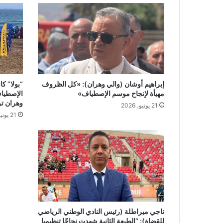
ل
ل
ش
ب
ا
ب
إبراهيم أوشان (والي وهران): «كل الظروف
“بولا” ك
مهيأة لإنجاح موسم الإصطياف»
وهران ت
21 يونيو، 2026
21 يونيو، 2026
ناجي ميراطلة (رئيس النادي الوطني الرياضي
للقضاة): “الطبعة الثانية شهدت نجاحًا تنظيميا