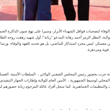
 الوفاء لتضحيات قوافل الشهداء الأبرار، وسيرا على نهج صون الذاكرة ال
اء الذكرى الـ70 لاستشهاد ابن الولاية، البطل الرمز أحمد زهانة المدعو “زبانة”؛ أول شهيد ز
أرض معسكر، ليس مجرد استذكار للماضي، بل هو تجديد للعهد والوفاء، ورسا
 قوية ومزدهرة.
شهاد الشهيد أحمد زبانة جرت بحضور رئيس المجلس الشعبي الولائي ، السلطات الأمنية، ا
لمحلي لوسيط الجمهورية ، الأمين العام للولاية وإطارات الجهاز التنفيذي 
ات والتنظيمات الجماهيرية. كما سجل أفراد عائلة المرحوم زبانة حضورهم 