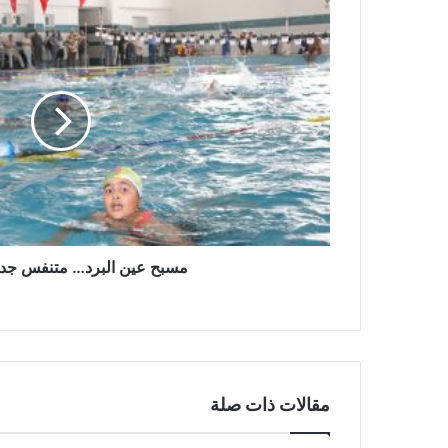
م
س
ب
ح
ع
ي
ن
ا
ل
ب
ر
د
…
مسبح عين البرد… متنفس جدي
م
ت
ن
ف
س
ج
مقالات ذات صلة
د
ي
د