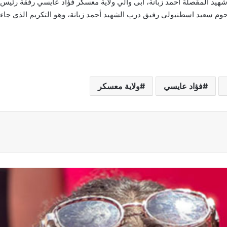
يد المقصلة أحمد زبانة، أبى والي ولاية معسكر فؤاد عايسي رفقة رئيس ا
المرحوم سعيد اسطنبولي رفيق درب الشهيد أحمد زبانة، وهو التكريم الذي ج
فؤاد عايسي
ولاية معسكر