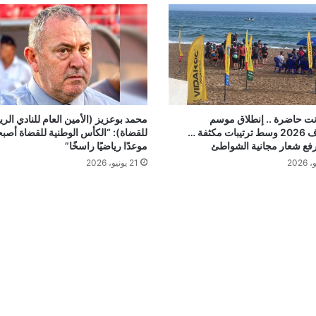
م
ج
ا
ه
د
ي
ن
و
انت حاضرة .. إنطلاق موسم
محمد بوعزيز (الأمين العام للنادي الر
الإصطياف 2026 وسط ترتيبات مكثفة …
للقضاة): “الكأس الوطنية للقضاة أص
ذ
رفع شعار مجانية الشواطئ
موعدًا رياضيًا راسخًا”
و
ي
21 يونيو، 2026
ا
ل
ح
ق
و
ق
)
:
"
أ