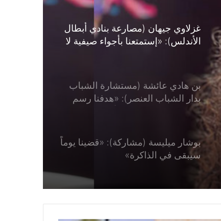
بن هادي عائشة (مستشارة الشباب
بدار الشباب العنصر): «هدفنا رسم
الابتسامة على وجوه الأطفال
والشباب»
بوشار ميليسة (مشاركة): «قضينا يوماً
سيبقى في الذاكرة»
مقني فاطمة (مشاركة): «برنامج يجمع
بين المتعة وتنمية القدرات»
المخطط الأزرق 2026.. صيف مليء
بالفرح والرياضة لفائدة أطفال وهران