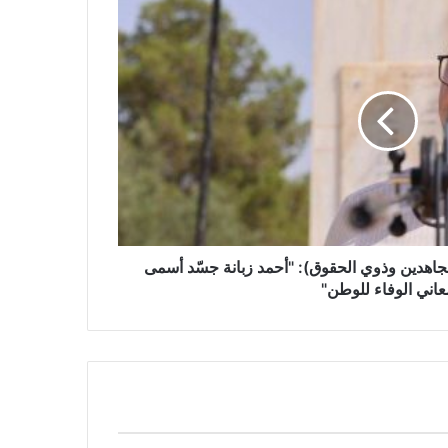
عائلة مراد مزيان في حداد
الوالي إبراهيم أوشان يشرف على
إحياء الذكرى الـ64 لعيد الإستقلال …
وفاءٌ للشهداء وتجديدٌ للعهد على صون
مكاسب الوطن
مجاهدين وذوي الحقوق): "أحمد زبانة جسّد أسمى
جمعية راديوز.. الطبعة الـ29 من
عاني الوفاء للوطن"
“الباهية فوت”… عرس كروي بطعم
الوفاء والإنسانية
بلالة عبد القادر (رائد مكلف بالإعلام
لدى مديرية الحماية المدنية لوهران):
«خطة محكمة للحماية المدنية لضمان