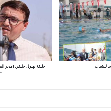
خ
ل
ي
ف
ة
ب
ه
ل
و
ل
خ
ل
ي
د للشباب
خليفة بهلول خليفي (مدير ال
ف
م
ي
(
م
د
ي
ر
ا
ل