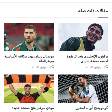
ع
إ
ر
مقالات ذات صلة
ح
س
ي
ا
ا
ئ
ء
ل
ا
ا
ل
ل
ذ
و
ك
د
ر
ا
برايتون الإنجليزي يتحرك بقوة
مونديال زيدان يهدد مكانته الأساسية
ى
ع
لحسم صفقة شايبي
مع غرناطة
ا
13 يوليو، 2026
13 يوليو، 2026
ل
ـ
6
4
ل
ع
ي
د
كومو يفتح أبوابه لمحرز
مهدي مرغم يفتح صفحة جديدة
ا