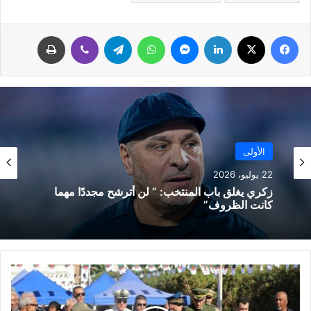
فيسبوك
‫X
لينكدإن
ماسنجر
واتساب
تيلقرام
ڤايبر
طباعة
الأولى
22 يوليو، 2026
زكري يغلق باب المنتخب: ” لن أترشح مجددًا مهما
كانت الظروف”
ا
ل
و