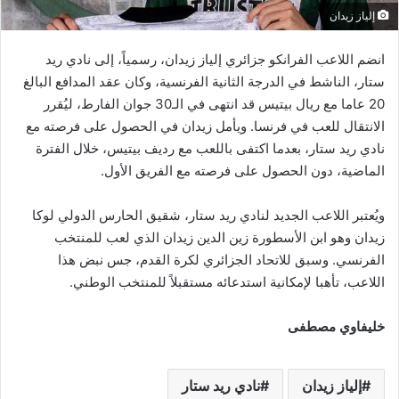
إلياز زيدان
انضم اللاعب الفرانكو جزائري إلياز زيدان، رسمياً، إلى نادي ريد
ستار، الناشط في الدرجة الثانية الفرنسية، وكان عقد المدافع البالغ
20 عاما مع ريال بيتيس قد انتهى في الـ30 جوان الفارط، ليُقرر
الانتقال للعب في فرنسا. ويأمل زيدان في الحصول على فرصته مع
نادي ريد ستار، بعدما اكتفى باللعب مع رديف بيتيس، خلال الفترة
الماضية، دون الحصول على فرصته مع الفريق الأول.
ويُعتبر اللاعب الجديد لنادي ريد ستار، شقيق الحارس الدولي لوكا
زيدان وهو ابن الأسطورة زين الدين زيدان الذي لعب للمنتخب
الفرنسي. وسبق للاتحاد الجزائري لكرة القدم، جس نبض هذا
اللاعب، تأهبا لإمكانية استدعائه مستقبلاً للمنتخب الوطني.
خليفاوي مصطفى
إلياز زيدان
نادي ريد ستار