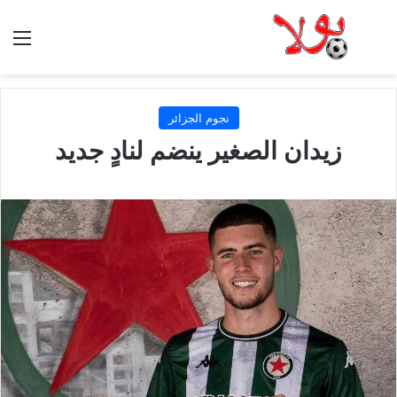
الق
نجوم الجزائر
زيدان الصغير ينضم لنادٍ جديد