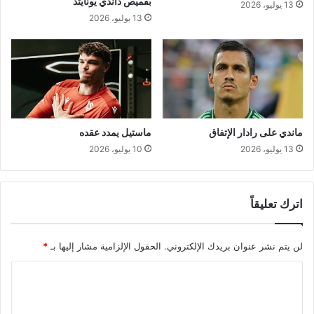
بقميص داندي يونايتد
13 يوليو، 2026
ل
13 يوليو، 2026
إ
س
ت
ق
ل
ا
ل
.
ماندي على رادار الإتفاق
ماستيل يمدد عقده
.
13 يوليو، 2026
10 يوليو، 2026
.
و
ف
ا
اترك تعليقاً
ءٌ
ل
ل
لن يتم نشر عنوان بريدك الإلكتروني.
الحقول الإلزامية مشار إليها بـ
*
ش
ا
ه
د
ل
ا
ت