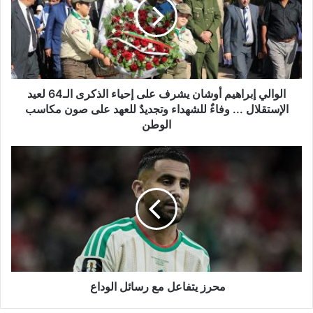
ا
ل
ي
إ
ب
ر
ا
الوالي إبراهيم أوشان يشرف على إحياء الذكرى الـ64 لعيد
ه
الإستقلال ... وفاءٌ للشهداء وتجديدٌ للعهد على صون مكاسب
ي
الوطن
م
أ
م
و
ح
ش
ر
ا
ز
ن
ي
ي
ت
ش
ف
ر
ا
ف
ع
ع
ل
محرز يتفاعل مع رسائل الوداع
ل
م
ى