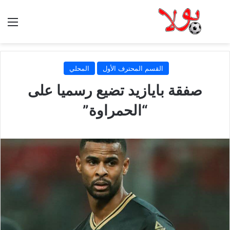
الق
القسم المحترف الأول
المحلي
صفقة بايازيد تضيع رسميا على
“الحمراوة”