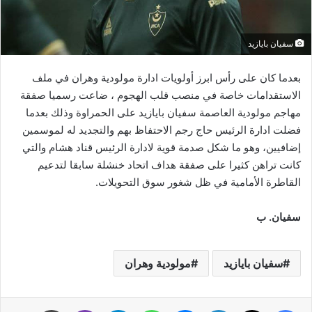
سفيان بايازيد
بعدما كان على رأس ابرز أولويات ادارة مولودية وهران في ملف
الاستقدامات خاصة في منصب قلب الهجوم ، ضاعت رسميا صفقة
مهاجم مولودية العاصمة سفيان بايازيد على الحمراوة وذلك بعدما
فضلت ادارة الرئيس حاج رجم الاحتفاظ بهم والتجديد له لموسمين
إضافيين، وهو ما شكل صدمة قوية لادارة الرئيس قناد هشام والتي
كانت تراهن كثيرا على صفقة هداف اتحاد خنشلة سابقا لتدعيم
القاطرة الأمامية في ظل شغور سوق التحويلات.
سفيان. ب
سفيان بايازيد
مولودية وهران
فيسبوك
‫X
لينكدإن
ماسنجر
واتساب
تيلقرام
ڤايبر
طباعة