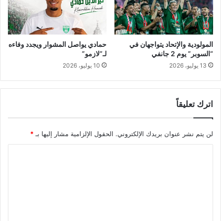
ي
ة
و
ه
ر
المولودية والإتحاد يتواجهان في
حمادي يواصل المشوار ويجدد وفاءه
ا
“السوبر” يوم 2 جانفي
لـ”لازمو”
ن
13 يوليو، 2026
10 يوليو، 2026
اترك تعليقاً
لن يتم نشر عنوان بريدك الإلكتروني.
الحقول الإلزامية مشار إليها بـ
*
ا
ل
ت
ع
ل