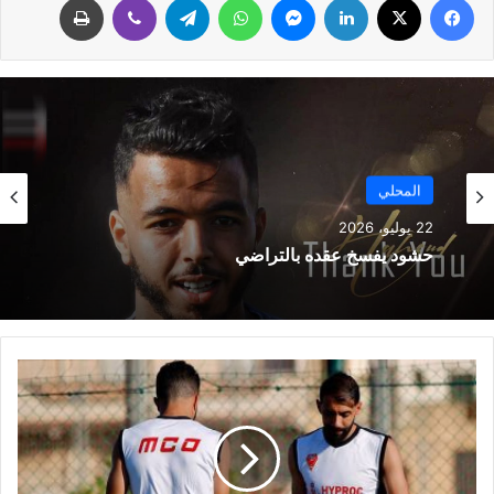
المحلي
22 يوليو، 2026
حشود يفسخ عقده بالتراضي
ق
ن
ا
د
و
ش