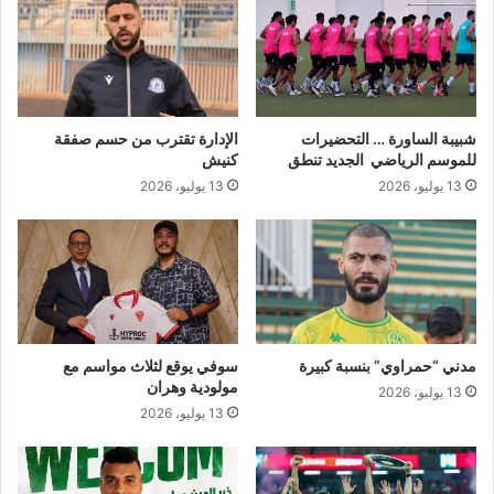
ا
م
ل
ة
م
ا
و
ل
س
م
م
ر
شبيبة الساورة … التحضيرات
الإدارة تقترب من حسم صفقة
ا
ش
للموسم الرياضي الجديد تنطق
كنيش
ل
ح
13 يوليو، 2026
13 يوليو، 2026
ج
ي
د
ن
ي
ل
د
ت
د
ر
ي
ب
مدني “حمراوي” بنسبة كبيرة
سوفي يوقع لثلاث مواسم مع
م
مولودية وهران
13 يوليو، 2026
و
13 يوليو، 2026
ل
و
د