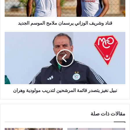
ر
ي
ف
ا
قناد وشريف الوزاني يرسمان ملامح الموسم الجديد
ل
و
ن
ز
ب
ا
ي
ن
ل
ي
ن
ي
غ
ر
ي
س
ز
م
ي
ا
ت
نبيل نغيز يتصدر قائمة المرشحين لتدريب مولودية وهران
ن
ص
م
د
ل
ر
مقالات ذات صلة
ا
ق
م
ا
ح
ئ