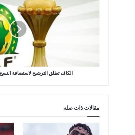
ل
ك
ا
ف
ت
ط
ل
ق
ا
ل
ت
ر
الكاف تطلق الترشيح لاستضافة النسخ 
ش
ي
ح
ل
ا
مقالات ذات صلة
س
ت
ض
ا
ف