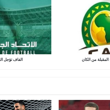
ل
ف
ا
ف
ت
ؤ
ج
ل
ا
ل
ت
ع
المقبلة من الكان
الفاف تؤجل ال
ا
ق
د
م
ع
م
د
ر
ب
ج