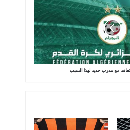
تراجع “الخضر” في تصنيف الفيفا بعد
نهاية المونديال
حاج موسى يدخل دائرة اهتمام أستون
فيلا بعرض ضخم
تعاقد مع مدرب جديد لهذا السبب
بن طالب بين وفاء ليل وإغراء مشروع
ليون
بن ناصر يقترب من وجهة قطرية
جديدة