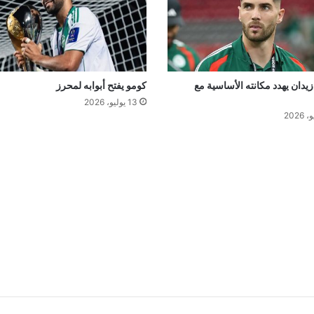
د
ي
د
ل
ه
ذ
زيدان يهدد مكانته الأساسية مع
كومو يفتح أبوابه لمحرز
ا
13 يوليو، 2026
ا
ل
س
ب
ب