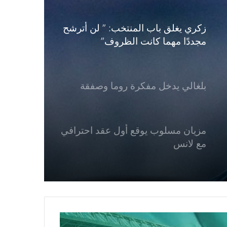
بلغالي يدخل مفكرة روما وصفقة
مزيان مسلوب يوقع أول عقد احترافي
مع لانس
بقرار يقترب من الأهلي المصري بعد
إتمام إجراءات انتقاله
تعثر انتقال تيطراوي إلى هال سيتي
بعد تمسك شارلروا بشروطه المالية