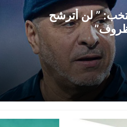
روما وصفقة
تخب: ” لن أترشح
لظروف”
ا