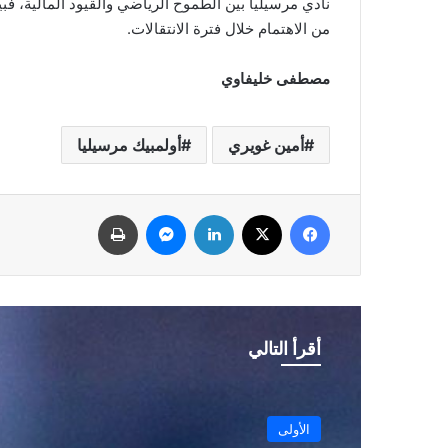
نادي مرسيليا بين الطموح الرياضي والقيود المالية، فبي
من الاهتمام خلال فترة الانتقالات.
مصطفى خليفاوي
أمين غويري
أولمبيك مرسيليا
فيسبوك
‫X
لينكدإن
ماسنجر
طباعة
أقرأ التالي
نجوم الجزائر