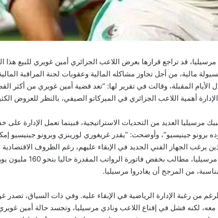
مرسيليا، قد تراجع قرارها بعرض اللاعب الجزائري أمين غويري للبيع هذا ا
ولة مالية، من أجل تجاوز مشاكله المالية وعقوبات لجنة المراقبة المالي
 الأيام المقبلة، وقالت في تقرير لها: “تعد قضية أمين غويري من أكثر القض
لإدارة أهمية اللاعب الجزائري في الميركاتو الصيفي، بالنظر للعروض الكثي
مبيك مرسيليا العديد من التحديات الاستراتيجية، فبينما تعمل الإدارة على 
ه برونو جينيسيو”، وأوضحت: “يقدر غريغوري لورينزي وبرونو جينيسيو إمك
عامًا، من بين اللاعبين الذين يرغب الجهاز الفني الجديد في الإبقاء عليهم، رغم الظروف ال
مناسبة، من المرجح أن يغادروا مرسيليا.
غم من رغبة الإدارة الرياضية في الإبقاء عليه. وفي ذات السياق، تصدر غوي
عه، لكنه فشل في إقناع اللاعب ونادي مرسيليا، وتجسد حالة أمين غويري