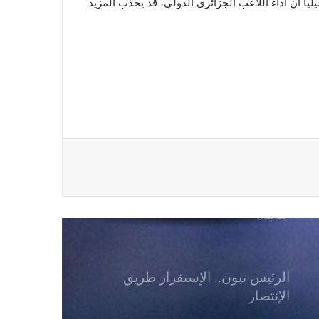
ليا أن أداء اللاعب الجزائري الدولي، قد يجذب المزيد
بن طالب بين وفاء ليل وإغراء مشروع
ليون
بن ناصر يقترب من وجهة قطرية
جديدة
الرئيس تبون.. الإستقرار طريق
الإنتصار
زكري يغلق باب المنتخب: ” لن أترشح
مجددًا مهما كانت الظروف”