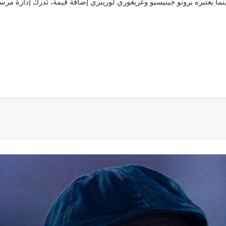
نما يعتبره برونو جينيسيو وغريغوري لورينزي إضافة قيمة، تُدرك إدارة مرسي