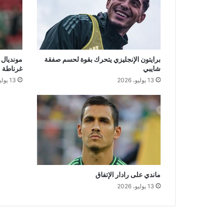
ة
ا
ل
ن
س
خ
برايتون الإنجليزي يتحرك بقوة لحسم صفقة
مونديال 
شايبي
غرناطة
ا
ل
13 يوليو، 2026
13 يوليو، 2026
م
ق
ب
ل
ة
م
ن
ا
ل
ماندي على رادار الإتفاق
ك
13 يوليو، 2026
ا
ن