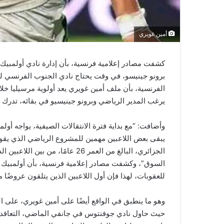
أمين غويري
كشفت مصادر إعلامية فرنسية، بأن إدارة نادي أولمبيك 
برونو جينيسو، في وقت يحتاج نادي الجنوب الفرنسي لسي
الفرنسية، بأن ملف أمين غويري يعد أولوية مرسيليا خلال
يرغب المدير الرياضي وبرونو جينيسيو في بقائه، تدرك ا
وأضافت: “مع بداية فترة الانتقالات الصيفية، يواجه أول
يبقى بعض اللاعبين مهمين للمشروع الرياضي الذي يقود
الجزائري، البالغ من العمر 26 
للعقوبات، لهذا فإن أول اللاعبين الذين يتلقون عروضًا 
وهو ما ينطبق في الواقع أيضًا على أمين غويري، على الر
حيث حاول نادي جوفنتوس في جانفي الماضي، التعاقد م