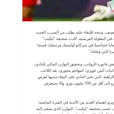
لصيف، وتتجه للإبقاء عليه بطلب من المدرب الجديد
ة في البطولة الفرنسية. أكدت صحيفة “ليكيب”
تعثر انتقال تيطراوي إلى هال سيتي
ايا حساسيةً في ميركاتو أولمبيك مرسيليا، فبينما
بعد تمسك شارلروا بشروطه المالية
رة التي وصلته”.
خفض فاتورة الرواتب، وتحقيق التوازن المالي للنادي،
تراجع “الخضر” في تصنيف الفيفا بعد
انيات أمين غويري، كمهاجم محوري، يعد اللاعب
نهاية المونديال
اقتصادية الراهنة، التي تجبر النادي على البقاء منتبها لفرص
السوق”، وكشفت مصادر إعلامية فرنسية، بأن أولمبيك مرسيليا، مطالب بخفض فاتورة الرواتب المقدرة حاليا بنحو 160 مليون يورو إلى أقل من 100 مليون يورو، وإلا سيتعرض
حاج موسى يدخل دائرة اهتمام أستون
ري اهتمام العديد من الأندية في الفترة الماضية،
فيلا بعرض ضخم
، حسب صحيفة “ليكيب”، التوازن الذي يسعى إليه