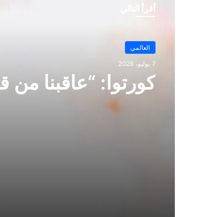
أقرأ التالي
العالمي
7 يوليو، 2026
العالمي
كورتوا: “عاقبنا من ق
7 يوليو، 2026
هندرسون ينهي المون
غريب