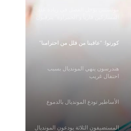
موتسيبي يؤجل الفصل في زيادة عدد
المشاركين قارياً و”الحمراوة” يترقبون
كورتوا: “عاقبنا من قلل من احترامنا”
هندرسون ينهي المونديال بسبب
احتفال غريب
الأساطير تودع المونديال بالدموع
المستضيفون الثلاثة يودعون المونديال