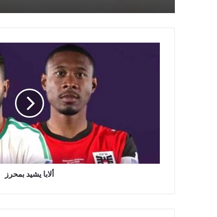
أ
ل
ا
ب
ا
ي
ش
ي
د
ب
م
ح
ر
ألابا يشيد بمحرز
ز