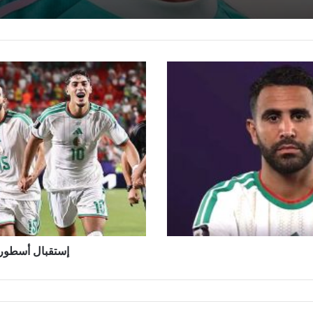
إ
س
ت
ق
ب
ا
ل
أ
س
ط
و
ر
ي
إستقبال أسطوري
ل
ل
خ
ض