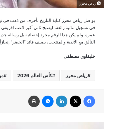
رياض محرز
عمره. ولم يكن هذا الرقم مجرد إحصائية بل رسالة جديدة
التألق مع الأندية والمنتخب، يضيف قائد “الخضر” إنجازاً
خليفاوي مصطفى
رياض محرز
كأس العالم 2026
مون
فيسبوك
‫X
لينكدإن
ماسنجر
طباعة