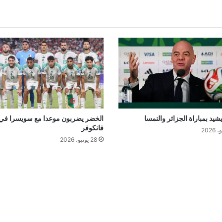
ر
ل
د
ى
ع
و
د
ت
ه
م
إ
ل
 يشيد بمباراة الجزائر والنمسا
الخضر يضربون موعدا مع سويسرا في
فانكوفر
ى
ا
28 يونيو، 2026
ل
ف
ن
د
ق