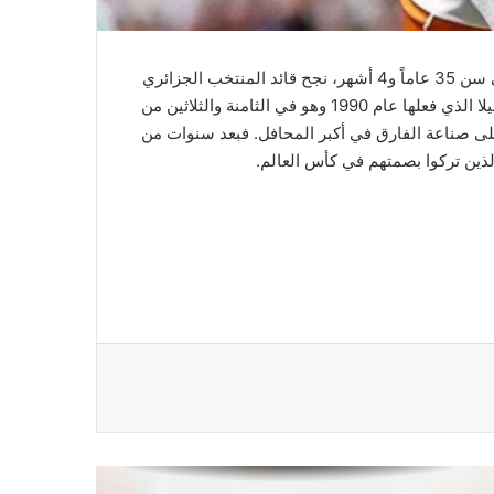
دي بروين يشيد بملعب فانكوفر و يفتح
يواصل رياض محرز كتابة التاريخ بأحرف من ذهب في نهائيات كأس العالم، مؤكداً أن الموهبة الحقيقية لا تعترف بعامل السن. ففي سن 35 عاماً و4 أشهر، نجح قائد المنتخب الجزائري
النار على ملاعب الولايات المتحدة
في تسجيل ثنائية رائعة، ليصبح ثاني أكبر لاعب إفريقي يحقق هذا الإنجاز في تاريخ المونديال، خلف الأسطورة الكاميرونية روجيه ميلا الذي فعلها عام 1990 وهو في الثامنة والثلاثين من
ً على صناعة الفارق في أكبر المحافل. فبعد سنوات من
 الذين تركوا بصمتهم في كأس العالم.
27 رحلة جوية حتى الآن لإنفانتينو
لمتابعة مباريات المونديال
موسليرا يعتزل دوليا بعد الإقصاء من
المونديال
دموع نجم كندا تهز المونديال