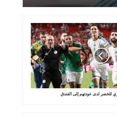
الكاف تطلق الترشيح لاستضافة
النسخ المقبلة من الكان
دي بروين يشيد بملعب فانكوفر و يفتح
النار على ملاعب الولايات المتحدة
27 رحلة جوية حتى الآن لإنفانتينو
لمتابعة مباريات المونديال
 للخضر لدى عودتهم إلى الفندق
موسليرا يعتزل دوليا بعد الإقصاء من
المونديال