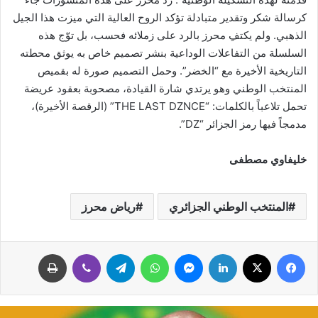
كرسالة شكر وتقدير متبادلة تؤكد الروح العالية التي ميزت هذا الجيل
الذهبي. ولم يكتفِ محرز بالرد على زملائه فحسب، بل توّج هذه
السلسلة من التفاعلات الوداعية بنشر تصميم خاص به يوثق محطته
التاريخية الأخيرة مع “الخضر”. وحمل التصميم صورة له بقميص
المنتخب الوطني وهو يرتدي شارة القيادة، مصحوبة بعقود عريضة
تحمل تلاعباً بالكلمات: “THE LAST DZNCE” (الرقصة الأخيرة)،
مدمجاً فيها رمز الجزائر “DZ”.
خليفاوي مصطفى
المنتخب الوطني الجزائري
رياض محرز
فيسبوك
‫X
لينكدإن
ماسنجر
واتساب
تيلقرام
ڤايبر
طباعة