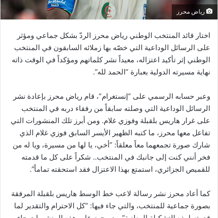
رياض محرز
اختار قائد المنتخب الوطني رياض محرز الردّ بشكل جماعي ومؤثر
على الرسائل الوداعية التي خصّه بها زملائه السابقون في المنتخب
الوطني إثر تأكيد اعتزاله، معيداً نشر كلماتهم ومؤكداً في الوقت ذاته
نهاية مسيرته الدولية بعبارة “الحمد لله”.
وعبر حسابه الرسمي على “إنستغرام”، قام رياض محرز بإعادة نشر
الرسائل الوداعية التي وصلته سابقاً من رفقاء دربه في المنتخب
على غرار هاريس بلقبلة وفوزي غلام. ومن أبرز تلك المنشورات التي
تفاعل معها محرز، ما كتبه الظهير الأيسر السابق فوزي غلام الذي
شارك صورة تجمعهما معاً معلقاً: “أخي، يا لها من مسيرة، ويا له من
فخر أنني كنت إلى جانبك في المنتخب.. شكراً على كل ما قدمته
للقميص الجزائري، استمتع بهذا الاعتزال فقد استحقته تماماً”.
كما أعاد محرز نشر رسالة لاعب خط الوسط هاريس بلقبلة المرفقة
بصورة جماعية للمنتخب، والتي جاء فيها: “كل الاحترام والتقدير لما
قدمته لهذه التشكيلة الوطنية”. رد محرز على هذه المنشورات جاء