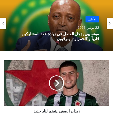
الأولى
22 يوليو، 2026
موتسيبي يؤجل الفصل في زيادة عدد المشاركين
قارياً و”الحمراوة” يترقبون
ز
ي
د
ا
ن
ا
ل
ص
غ
ي
زيدان الصغير ينضم لنادٍ جديد