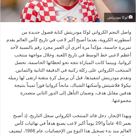
لوكا مودريتش
واصل النجم الكرواتي لوكا مودريتش كتابة فصول جديدة من
أسطورته الكروية، بعدما أصبح أكبر لاعب في تاريخ كأس العالم يقدم
تمريرة حاسمة، مؤكداً مرة أخرى أن العمر مجرد رقم بالنسبة لأحد
أعظم لاعبي خط الوسط في تاريخ اللعبة. وخلال مواجهة منتخب
كرواتيا، وبينما كانت المباراة تتجه نحو لحظاتها الحاسمة، تحصل
المنتخب الكرواتي على ركلة ركنية في الدقيقة الثانية والثمانين.
وتقدم مودريتش لتنفيذها، قبل أن يرسل كرة متقنة ارتقى لها زميله
نيكولا فلاشيتش وأسكنها الشباك، مانحاً كرواتيا فوزاً ثميناً بنتيجة
هدفين مقابل هدف، وضمان التأهل إلى الدور الثاني متصدرة
مجموعتها.
وبهذا الإنجاز، دخل قائد المنتخب الكرواتي سجل التاريخ، إذ أصبح
بعمر 40 عاماً و291 يوماً أكبر لاعب يصنع هدفاً في نهائيات كأس
العالم منذ بدء تسجيل هذا النوع من الإحصائيات عام 1966، ليضيف