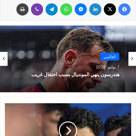
فيسبوك
‫X
لينكدإن
ماسنجر
واتساب
تيلقرام
ڤايبر
طباعة
العالمي
7 يوليو، 2026
هندرسون ينهي المونديال بسبب احتفال غريب
م
ا
ز
ة
أ