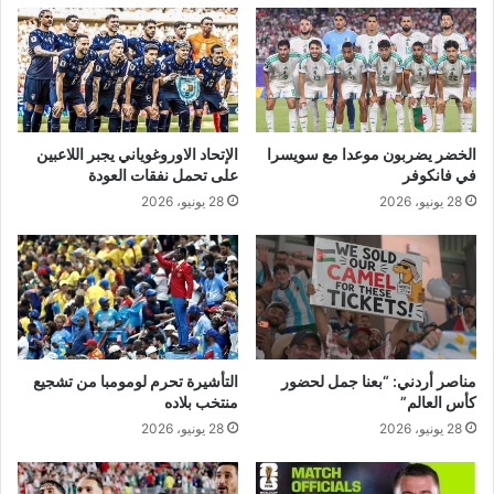
و
م
ب
ا
م
ن
ت
الخضر يضربون موعدا مع سويسرا
الإتحاد الاوروغوياني يجبر اللاعبين
ش
في فانكوفر
على تحمل نفقات العودة
ج
28 يونيو، 2026
28 يونيو، 2026
ي
ع
م
ن
ت
خ
ب
ب
مناصر أردني: “بعنا جمل لحضور
التأشيرة تحرم لومومبا من تشجيع
ل
كأس العالم”
منتخب بلاده
ا
28 يونيو، 2026
28 يونيو، 2026
د
ه