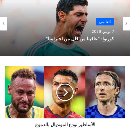
العالمي
العالمي
7 يوليو، 2026
7 يوليو، 2026
الأساطير تودع المونديال بالدموع
كورتوا: “عاقبنا من قلل من احترامنا”
ا
ل
أ
س
ا
ط
ي
ر
ت
و
الأساطير تودع المونديال بالدموع