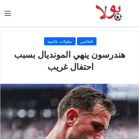
الق
العالمي
بطولات عالمية
هندرسون ينهي المونديال بسبب
احتفال غريب