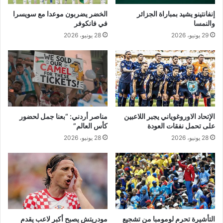
ا
إنفانتينو يشيد بمباراة الجزائر
الخضر يضربون موعدا مع سويسرا
ح
والنمسا
في فانكوفر
ت
29 يونيو، 2026
28 يونيو، 2026
ر
ا
م
ن
ا
"
الإتحاد الاوروغوياني يجبر اللاعبين
مناصر أردني: “بعنا جمل لحضور
على تحمل نفقات العودة
كأس العالم”
28 يونيو، 2026
28 يونيو، 2026
التأشيرة تحرم لومومبا من تشجيع
مودريتش يصبح أكبر لاعب يقدم