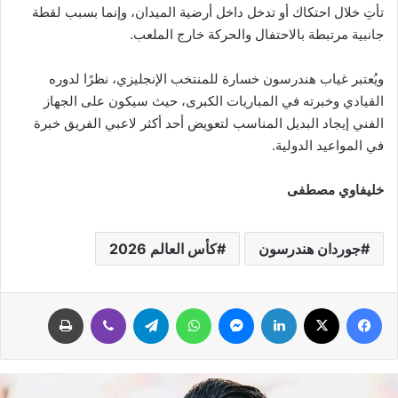
تأتِ خلال احتكاك أو تدخل داخل أرضية الميدان، وإنما بسبب لقطة
جانبية مرتبطة بالاحتفال والحركة خارج الملعب.
ويُعتبر غياب هندرسون خسارة للمنتخب الإنجليزي، نظرًا لدوره
القيادي وخبرته في المباريات الكبرى، حيث سيكون على الجهاز
الفني إيجاد البديل المناسب لتعويض أحد أكثر لاعبي الفريق خبرة
في المواعيد الدولية.
خليفاوي مصطفى
جوردان هندرسون
كأس العالم 2026
فيسبوك
‫X
لينكدإن
ماسنجر
واتساب
تيلقرام
ڤايبر
طباعة