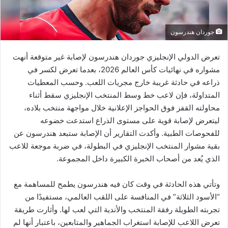
جوردان هندرسون
تعرض الدولي الإنجليزي جوردان هندرسون لإصابة غير متوقعة أنهت
مشواره في نهائيات كأس العالم 2026، بعدما تعرض لكسر في
ذراعه في حادثة غريبة خارج مجريات اللعب. وحسب المعطيات
المتداولة، فإن لاعب خط وسط المنتخب الإنجليزي سقط أثناء
محاولته القفز فوق الحواجز الإعلانية خلال مواجهة منتخب بلاده،
ليتعرض لإصابة قوية على مستوى الذراع استدعت خضوعه
للفحوصات الطبية. وأكدت التقارير أن الإصابة ستبعد هندرسون عن
بقية مشوار المنتخب الإنجليزي في البطولة، في ضربة موجعة للاعب
الذي يُعد من أصحاب الخبرة الكبيرة داخل المجموعة.
وتأتي هذه الحادثة في وقت كان فيه هندرسون يطمح للمساهمة مع
“الأسود الثلاثة” في المنافسة على اللقب العالمي، مستفيدًا من
تجربته الطويلة رفقة المنتخب والأندية التي لعب لها. وأثارت طريقة
تعرض اللاعب للإصابة استغراب الجماهير والمتابعين، باعتبار أنها لم