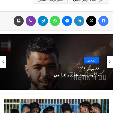
فيسبوك
‫X
لينكدإن
ماسنجر
واتساب
تيلقرام
ڤايبر
طباعة
المحلي
22 يوليو، 2026
حشود يفسخ عقده بالتراضي
ف
ر
ا