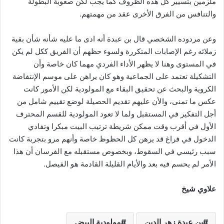
ملزمين بتسيير كل هذه الظروف كما يجب لكن صعوبة البطولة
والتنافس من الفرق الأخرى عقد من مهمتهم.
وعن مردوده الشخصي قال بن عبدة أنه ادى ما عليه شأنه شأن بقية
زملائه رغم الإصابات المتكررة ولسوء حظهم أن الفريق ككل لم يكن
في المستوى وهنا لا يظهر الأداء الفردي مهما كان خاصة وأن
التشكيلة تعتمد على الجماعية وهو كان يراهن على موسم الإنتفاضة
الكروية والبحث عن تحقيق البقاء مع المولودية لكن الأمور كانت
عكس ما تمنى، والأن عليهم تقديم الحصيلة لوضع تقييم شامل من
أجل التفكير في المستقبل ولما لا تعود المولودية للقسم المحترف
الأول في أقرب وقت ممكن شريطة ترتيب البيت مبكرا وتفادي
الدخول في فراغ قد يرهن كل الحظوظ خاصة وأنهم مرو بتجربة كانت
سبب رئيسي في السقوط، وبخصوص مستقبله مع الفرسان أن هذا
الأمر لم يحسم فيه بعد والأيام القليلة القادمة هو الفيصل.
علاوي شيخ
بن عبدة زهر الدين
مولودية البيض