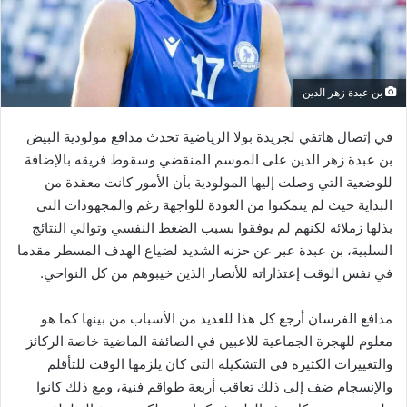
بن عبدة زهر الدين
في إتصال هاتفي لجريدة بولا الرياضية تحدث مدافع مولودية البيض
بن عبدة زهر الدين على الموسم المنقضي وسقوط فريقه بالإضافة
للوضعية التي وصلت إليها المولودية بأن الأمور كانت معقدة من
البداية حيث لم يتمكنوا من العودة للواجهة رغم والمجهودات التي
بذلها زملائه لكنهم لم يوفقوا بسبب الضغط النفسي وتوالي النتائج
السلبية، بن عبدة عبر عن حزنه الشديد لضياع الهدف المسطر مقدما
في نفس الوقت إعتذاراته للأنصار الذين خيبوهم من كل النواحي.
مدافع الفرسان أرجع كل هذا للعديد من الأسباب من بينها كما هو
معلوم للهجرة الجماعية للاعبين في الصائفة الماضية خاصة الركائز
والتغييرات الكثيرة في التشكيلة التي كان يلزمها الوقت للتأقلم
والإنسجام ضف إلى ذلك تعاقب أربعة طواقم فنية، ومع ذلك كانوا