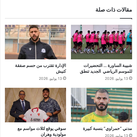
س
ا
مقالات ذات صلة
ا
ل
ن
أ
"
ن
ص
ا
ر
ي
ر
ا
شبيبة الساورة … التحضيرات
الإدارة تقترب من حسم صفقة
ه
للموسم الرياضي الجديد تنطق
كنيش
ن
13 يوليو، 2026
13 يوليو، 2026
و
ن
ع
ل
ى
"
م
ي
مدني “حمراوي” بنسبة كبيرة
سوفي يوقع لثلاث مواسم مع
ر
مولودية وهران
13 يوليو، 2026