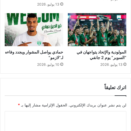
ك
13 يوليو، 2026
ا
ت
و
"
ن
ا
ج
ح
المولودية والإتحاد يتواجهان في
حمادي يواصل المشوار ويجدد وفاءه
ل
“السوبر” يوم 2 جانفي
لـ”لازمو”
ت
13 يوليو، 2026
10 يوليو، 2026
ف
ا
د
اترك تعليقاً
ي
س
ي
لن يتم نشر عنوان بريدك الإلكتروني.
الحقول الإلزامية مشار إليها بـ
*
ن
ا
ا
ر
ي
ل
و