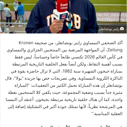
راينر بوتشانغلر
أكد الصحفي النمساوي راينر بوتشانغلر، من صحيفة Kronen
Zeitung، أن المواجهة المرتقبة بين المنتخبين الجزائري والنمساوي
في كأس العالم 2026 تكتسي طابعاً خاصاً وحساساً، ليس فقط
بسبب أهمية النقاط، ولكن أيضاً بفعل الخلفية التاريخية المرتبطة
بمباراة خيخون الشهيرة سنة 1982، التي لا تزال حاضرة بقوة في
الذاكرة الكروية النمساوية. وفي تصريحات خص بها جريدة “بولا”، قال
بوتشانغلر إن هذه المباراة تحمل الكثير من التعقيدات: “المباراة
مثيرة جداً بسبب وضعية المجموعة، حيث يكفي كلا المنتخبين نقطة
واحدة، كما أن هناك خلفية تاريخية مرتبطة بخيخون. أعتقد أن النمسا
هي المرشحة نظرياً، لأنها تمتلك جودة أكبر في التشكيلة إضافة إلى
العقلية المناسبة.”