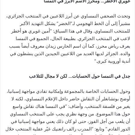
غويري الأخطر… ومحرز الاسم الأبرز في النمسا
وتحدث الصحفي النمساوي عن أبرز اللاعبين في المنتخب الجزائري،
مشيراً إلى أن الخط الهجومي لـ”الخضر” يشكل التهديد الأكبر
للمنتخب النمساوي. وقال في هذا السياق: “أمين غويري هو أخطر
لاعب في المنتخب الجزائري. بطبيعة الحال، الجميع في النمسا
يعرف رياض محرز، كما أن اسم الحارس زيدان معروف أيضاً بسبب
والده. الجزائر لديها العديد من اللاعبين الجيدين الذين ينشطون في
أندية أوروبية كبرى.”
جدل في النمسا حول الحسابات… لكن لا مجال للتلاعب
وحول الحسابات الخاصة بالمجموعة وإمكانية تفادي مواجهة إسبانيا،
أوضح بوتشانغلر أن النقاش حاضر داخل الإعلام النمساوي، لكنه لا
يغير من فلسفة المنتخب. وأضاف: “في النمسا هناك نقاش واسع
حول هذا الموضوع. من وجهة نظري يجب على المنتخب النمساوي
أن يلعب من أجل الفوز، حتى لو كان ذلك يعني مواجهة إسبانيا في
الدور القادم.” وتابع: “المدرب رالف رانغنيك غيّر عقلية المنتخب خلال