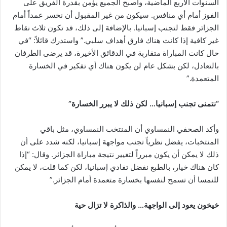
السنوات الأربع الماضية، وأصبح الجميع يؤمن بقدرة الفريق على
الفوز أمام أي منافس. سيكون من غير المقبول أن نخسر عمداً أمام
الجزائر فقط لتجنب إسبانيا. بالإضافة إلى ذلك، قد تكون ثلاث نقاط
غير كافية إذا كانت هناك فارق أهداف سلبي.” واستدرك قائلاً: “في
حال كانت المباراة متقاربة في الدقائق الأخيرة، قد يرضى الطرفان
بالتعادل، لكن بشكل عام لن يكون هناك أي تفكير في الخسارة
المتعمدة.”
“نتمنى تجنب إسبانيا… لكن ذلك لا يبرر الخسارة”
وأكد الصحفي النمساوي أن المنتخب النمساوي، مثل باقي
المنتخبات، يفضل نظرياً تجنب مواجهة إسبانيا، لكنه شدد على أن
ذلك لا يمكن أن يكون مبرراً لتغيير نتيجة مباراة الجزائر. وقال: “إذا
كان هناك خيار، بالطبع نفضل تفادي إسبانيا، لكن كما قلت، لا يمكن
للنمسا أن تسمح لنفسها بخسارة متعمدة أمام الجزائر.”
خيخون يعود إلى الواجهة… والذاكرة لا تزال حية