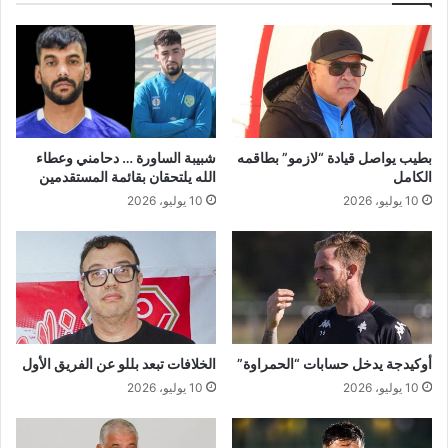
م
ي
ن
ن
ى
ا
ت
د
ف
ي
ا
س
د
ا
بطيب يواصل قيادة “لازمو” بطاقمه
شبيبة الساورة … دحامني وعطاء
ي
ل
الكامل
الله يلتحقان بقائمة المستقدمين
إ
ز
10 يوليو، 2026
10 يوليو، 2026
س
ب
ب
و
ا
ر
ن
غ
ي
ا
ا
ل
و
ن
ل
م
أوكيدجة يدخل حسابات “الحمراوة”
الخلافات تبعد بللو عن الفريق الأول
ن
س
10 يوليو، 2026
10 يوليو، 2026
ن
ا
ك
و
ر
ي