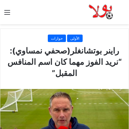
الق
الأولى
حوارات
راينر بوتشانغلر(صحفي نمساوي):
“نريد الفوز مهما كان اسم المنافس
المقبل”