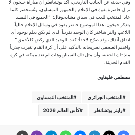
وفي حديثه عن الجانب التاريخي، أكد بوتشانغلر أن مباراة خيخون لا
تزال حاضرة بقوة في الإعلام والجمهور النمساوي، وتُستحضر كلما
عاد المنتخب للعب في سياق مشابه.وقال: “الجميع في النمسا
يتذكر خيخون. هذا الموضوع حاضر بقوة في وسائل الإعلام حالياً.
اللاعب والتر شاخنر كان الوحيد تقريباً الذي لم يكن يعلم بوجود أي
اتفاق آنذاك، وقد صرّح لاحقاً: كنت الوحيد الذي ركض كالأحمق.”
واختتم الصحفي تصريحاته بالتأكيد على أن كرة القدم تغيرت جذرياً
منذ تلك الحقبة، وأن مثل تلك السيناريوهات لم تعد ممكنة في كرة
القدم الحديثة.
مصطفى خليفاوي
المنتخب الجزائري
المنتخب النمساوي
راينر بوتشانغلر
كأس العالم 2026
فيسبوك
‫X
لينكدإن
ماسنجر
واتساب
تيلقرام
ڤايبر
طباعة