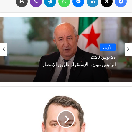
الأولى
الأولى
29 يوليو، 2026
22 يوليو، 2026
الرئيس تبون.. الإستقرار طريق الإنتصار
ت
موتسيبي يؤجل الفصل في زيادة عدد المشاركين
و
قارياً و”الحمراوة” يترقبون
م
ا
س
غ