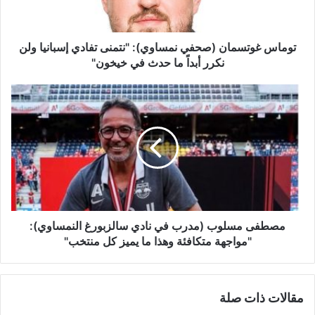
و
ت
س
م
توماس غوتسمان (صحفي نمساوي): "نتمنى تفادي إسبانيا ولن
ا
نكرر أبداً ما حدث في خيخون"
ن
(
م
ص
ص
ح
ط
ف
ف
ي
ى
ن
م
م
س
س
ل
ا
و
و
ب
مصطفى مسلوب (مدرب في نادي سالزبورغ النمساوي):
ي
(
"مواجهة متكافئة وهذا ما يميز كل منتخب"
)
م
:
د
"
ر
مقالات ذات صلة
ن
ب
ت
ف