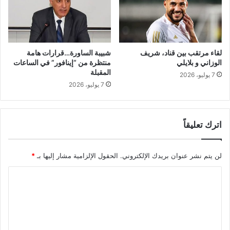
ر
)
أ
:
ب
"
د
م
اً
و
لقاء مرتقب بين قناد، شريف
شبيبة الساورة…قرارات هامة
م
ا
الوزاني و بلايلي
منتظرة من “إينافور” في الساعات
ا
ج
المقبلة
7 يوليو، 2026
ح
ه
7 يوليو، 2026
د
ة
ث
م
ف
ت
ي
اترك تعليقاً
ك
خ
ا
ي
ف
لن يتم نشر عنوان بريدك الإلكتروني.
الحقول الإلزامية مشار إليها بـ
*
خ
ئ
و
ة
ا
ن
و
"
ه
ل
ذ
ت
ا
ع
م