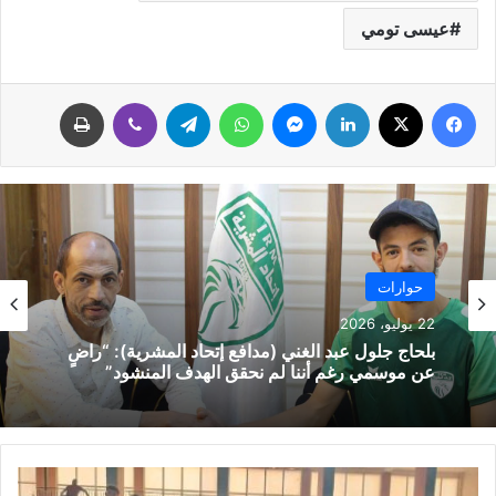
عيسى تومي
فيسبوك
‫X
لينكدإن
ماسنجر
واتساب
تيلقرام
ڤايبر
طباعة
حوارات
22 يوليو، 2026
بلحاج جلول عبد الغني (مدافع إتحاد المشرية): “راضٍ
عن موسمي رغم أننا لم نحقق الهدف المنشود”
آ