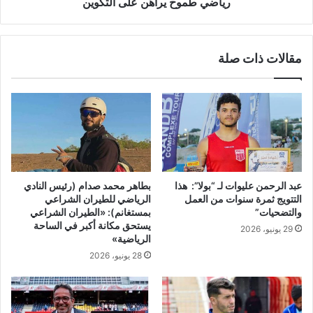
ا
رياضي طموح يراهن على التكوين
ي
ض
ي
ي
ت
ا
مقالات ذات صلة
أ
ل
ل
ه
ق
ا
و
و
ن
ي
ف
ا
ي
ل
ا
ف
ل
ن
عبد الرحمن عليوات لـ “بولا”: هذا
بطاهر محمد صدام (رئيس النادي
ب
ك
التتويج ثمرة سنوات من العمل
الرياضي للطيران الشراعي
ط
ا
والتضحيات”
بمستغانم): «الطيران الشراعي
و
ل
يستحق مكانة أكبر في الساحة
29 يونيو، 2026
ل
ذ
الرياضية»
ة
ه
28 يونيو، 2026
ا
ب
ل
ي
و
ق
ل
د