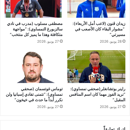
ا
ي
ئ
ل
ي
ل
ة
ك
زيدان ڨنون (لاعب أمل الأربعاء):
مصطفى مسلوب (مدرب في نادي
ا
ر
“مشوار البقاء كان الأصعب في
سالزبورغ النمساوي): “مواجهة
ل
مسيرتي”
متكافئة وهذا ما يميز كل منتخب”
ة
م
ا
28 يونيو، 2026
27 يونيو، 2026
د
ل
ر
ي
س
د
ي
.
ة
.
م
ش
راينر بوتشانغلر(صحفي نمساوي):
توماس غوتسمان (صحفي
ر
“نريد الفوز مهما كان اسم المنافس
نمساوي): “نتمنى تفادي إسبانيا ولن
و
المقبل”
نكرر أبداً ما حدث في خيخون”
ع
27 يونيو، 2026
27 يونيو، 2026
ر
ي
ا
ض
اترك تعليقاً