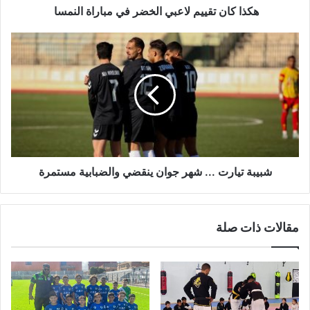
ي
هكذا كان تقييم لاعبي الخضر في مباراة النمسا
ي
م
ش
ل
ب
ا
ي
ع
ب
ب
ة
ي
ت
ا
ي
ل
ا
خ
ر
ض
ت
شبيبة تيارت ... شهر جوان ينقضي والضبابية مستمرة
ر
.
ف
.
ي
.
مقالات ذات صلة
م
ش
ب
ه
ا
ر
ر
ج
ا
و
ة
ا