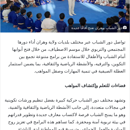
دور الشباب بوهران تفتح آفاقًا جديدة
تواصل دور الشباب عبر مختلف بلديات ولاية وهران أداء دورها
المجتمعي والتربوي خلال موسم الاصطياف، من خلال فتح أبوابها
أمام الشباب والأطفال للاستفادة من برامج متنوعة تجمع بين
التكوين، والترفيه، والأنشطة الرياضية والثقافية، بما يضمن استثمار
العطلة الصيفية في تنمية المهارات وصقل المواهب.
فضاءات للتعلم وإكتشاف المواهب
وتشهد مختلف دور الشباب حركية كبيرة بفضل تنظيم ورشات تكوينية
في مجالات متعددة، إلى جانب الأنشطة الرياضية والثقافية والفنية،
وهو ما يمنح الشباب فرصة لاكتساب معارف جديدة وتطوير قدراتهم
في بيئة تربوية آمنة ومحفزة. كما تساهم هذه البرامج في تعزيز روح
المبادرة والعمل الجماعي وترسيخ قيم المواطنة لدى الناشئة.