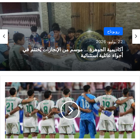
روبوتاج
22 يوليو، 2026
أكاديمية الجوهرة … موسم من الإنجازات يُختتم في
أجواء عائلية استثنائية
ه
ك
ذ
ا
ك
ا
ن
ت
ق