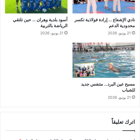
ا
ن
ل
ي
ن
ن
نادي الإشعاع … إرادة فولاذية تكسر
أسود بلدية وهران … حين تلتقي
م
ق
محدودية الدعم
الرياضة بالتربية
س
ض
21 يونيو، 2026
21 يونيو، 2026
ا
ي
و
ا
ل
ض
ب
ا
ب
مسبح عين البرد… متنفس جديد
ي
للشباب
ة
21 يونيو، 2026
م
س
ت
م
اترك تعليقاً
ر
ة