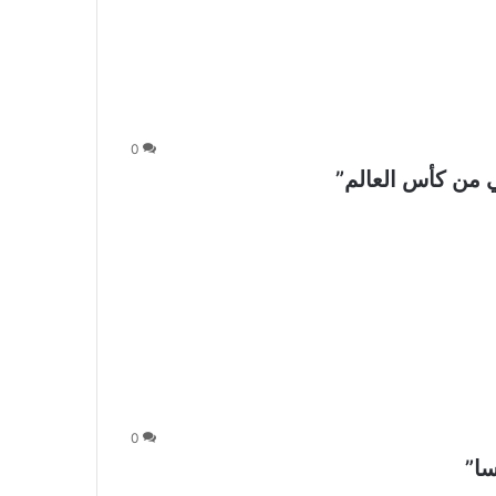
0
ي من كأس العالم”
0
ا”